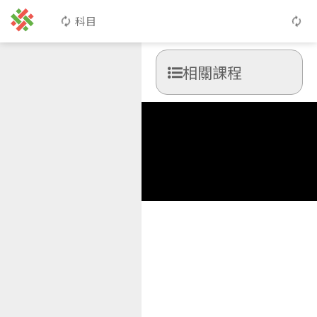
科目
相關課程