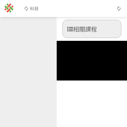
科目
相關課程