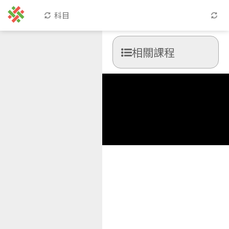
科目
相關課程