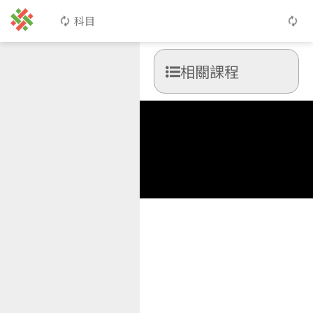
科目
相關課程