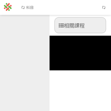
科目
相關課程