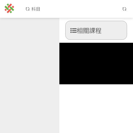
科目
相關課程