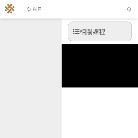
科目
相關課程