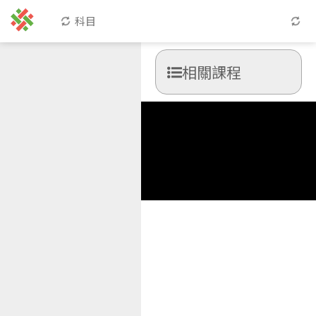
科目
相關課程