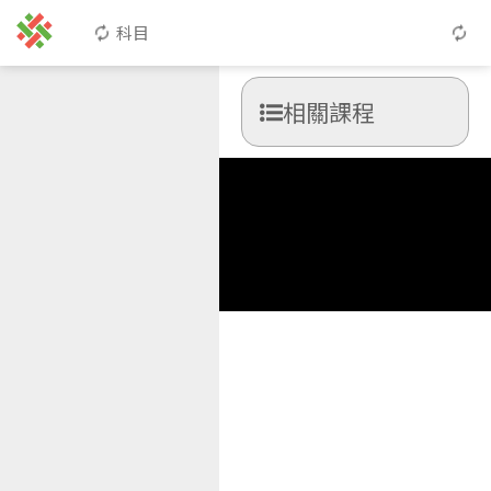
科目
相關課程