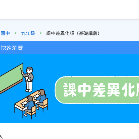
國中
九年級
課中差異化版（基礎講義）
快速瀏覽
於