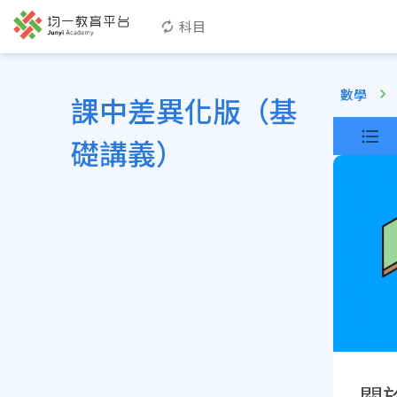
科目
數學
課中差異化版（基
礎講義）
關