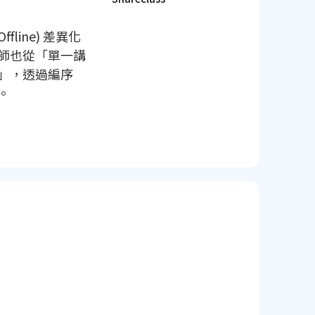
line) 差異化
師也從「單一講
」，透過編序
。