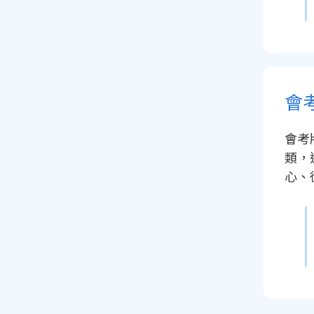
會
會考
類，
心、