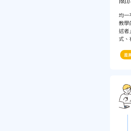
均一平
教學
述者
式、
差