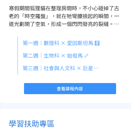
寒假期間狐狸貓在整理房間時，不小心碰掉了古
老的「時空羅盤」，就在牠彎腰撿起的瞬間，一
道光劃開了空氣，形成一個閃閃發亮的裂縫。狐
狸貓跌了一跤，還沒站穩就被吸了進去 ── 睜開
眼時，牠已經來到由「不同小馬」主宰的神奇宇
第一週｜數理科 × 愛因斯坦馬 🧮
宙。每個小馬，都有自己的性格、使命、還有想
教會狐狸貓的禮物。這個寒假跟著狐狸貓一起穿
第二週｜生物科 × 始祖馬 🦴
越這些奇幻的多重宇宙，看看牠會遇到哪些驚喜
第三週｜社會與人文科 × 巨星小馬 🪩
冒險吧！ 完成該週的學習任務後，就能獲得限定
的活動徽章喔！🔸 徽章依不同難度對應到不同星
等的指定影片清單，同學們在同一週完成其中一
查看課程內容
個星等的影片清單，即可獲得徽章 🔸不同週次可
選擇不同的星星難度（例：第一週 1 星、第二週
2 星），歡迎大家來挑戰不同星等的影片 🔸 提
醒！1/17 (六) 後開始作答，才算符合徽章任務的
學習扶助專區
規則唷！ 🔸 加入班級後，任務會在 1/17 才會出