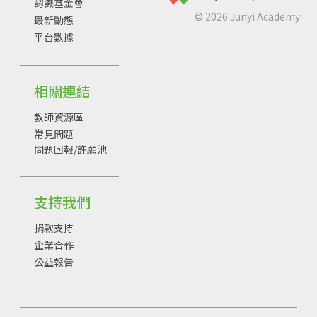
班級後，任務清單會在當天解鎖出現，請留意要
認識基金會
©
2026
Junyi Academy
在 7/1 之後開始作答，才符合徽章任務的規則
最新動態
平台數據
唷！
相關連結
教師資源區
常見問題
問題回報/許願池
支持我們
捐款支持
企業合作
公益報告