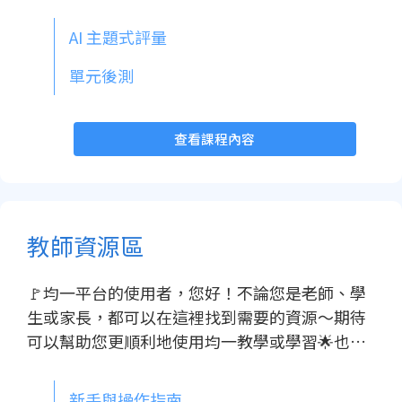
AI 主題式評量
單元後測
查看課程內容
教師資源區
🚩均一平台的使用者，您好！不論您是老師、學
生或家長，都可以在這裡找到需要的資源～期待
可以幫助您更順利地使用均一教學或學習🌟也歡
迎您加入我們的臉書粉專和教師社團，或是填寫
研習申請表單，均一會協助媒合專業講師到校分
新手與操作指南