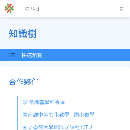
科目
知識樹
快速瀏覽
合作夥伴
🦊 酷課雲學科專區
臺南課中差異化教學 - 國小數學
國立臺灣大學開放式課程 NTU OpenCourseWare