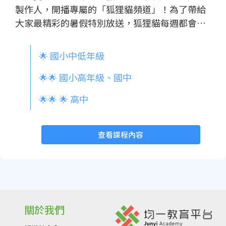
製作人，開播專屬的「狐狸貓頻道」！為了帶給
大家最精彩的暑假特別放送，狐狸貓每週都會換
上全新造型，挑戰不同的節目主題。從最潮的 AI
直播主、勇闖大自然的叢林探險家，到穿著漢服
🌟 國小中低年級
的優雅說書人，甚至是進入高科技無塵室的晶片
工程師！ 這個暑假，趕快鎖定「狐狸貓頻道」，
🌟🌟 國小高年級、國中
跟著狐狸貓一起展開驚喜又有趣的學習大冒險
🌟🌟 🌟 高中
吧！只要完成每週的指定任務，就能蒐集到該週
限定的「節目造型徽章」喔！ 【活動規則與提
醒】 🔸 自由挑戰星等： 徽章依難度對應不同星
查看課程內容
等的指定影片清單。只要在同一週內完成「任一
星等」的清單，即可獲得該週徽章。 🔸 每週隨心
切換： 不同週次可以自由選擇不同的星星難度
（例：第一週挑戰 1 星、第二週挑戰 2 星），歡
迎大家踴躍嘗試不同難度的節目內容！ 🔸 開播時
關於我們
間注意： 暑假任務將於 7/1 (三) 正式開播！加入